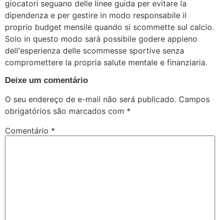
giocatori seguano delle linee guida per evitare la
dipendenza e per gestire in modo responsabile il
proprio budget mensile quando si scommette sul calcio.
Solo in questo modo sarà possibile godere appieno
dell'esperienza delle scommesse sportive senza
compromettere la propria salute mentale e finanziaria.
Deixe um comentário
O seu endereço de e-mail não será publicado.
Campos
obrigatórios são marcados com
*
Comentário
*