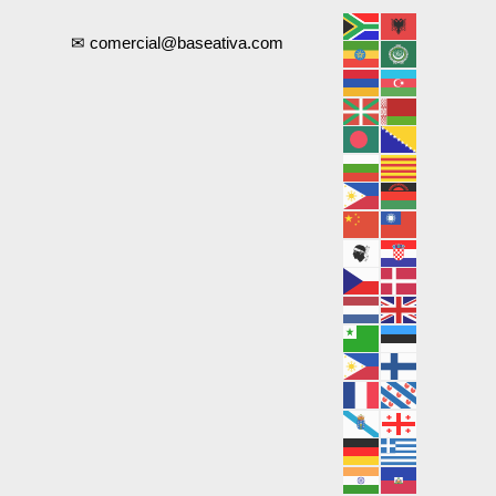
✉ comercial@baseativa.com