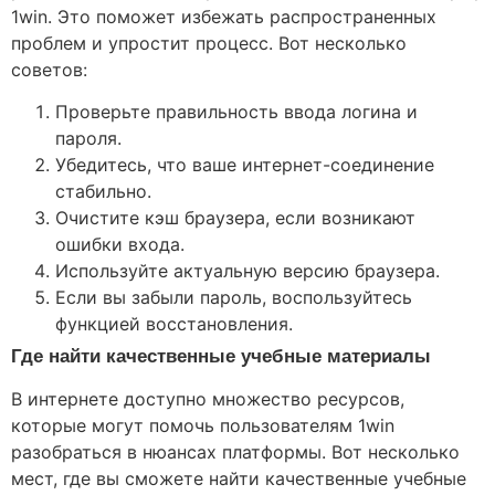
1win. Это поможет избежать распространенных
проблем и упростит процесс. Вот несколько
советов:
Проверьте правильность ввода логина и
пароля.
Убедитесь, что ваше интернет-соединение
стабильно.
Очистите кэш браузера, если возникают
ошибки входа.
Используйте актуальную версию браузера.
Если вы забыли пароль, воспользуйтесь
функцией восстановления.
Где найти качественные учебные материалы
В интернете доступно множество ресурсов,
которые могут помочь пользователям 1win
разобраться в нюансах платформы. Вот несколько
мест, где вы сможете найти качественные учебные