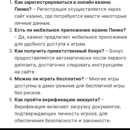
Как зарегистрироваться в онлайн казино
Пинко?
– Регистрация осуществляется через
сайт казино, где потребуется ввести некоторые
личные данные.
Есть ли мобильное приложение казино Пинко?
– Да, казино предлагает мобильное приложение
для удобного доступа к играм.
Как получить приветственный бонус?
– Бонус
предоставляется автоматически после первого
депозита, достаточно следовать инструкциям
на сайте.
Можно ли играть бесплатно?
– Многие игры
доступны в демо-режиме для бесплатной игры
без рисков.
Как пройти верификацию аккаунта?
–
Верификация включает загрузку документов,
подтверждающих личность игрока, для
обеспечения безопасности и законности.