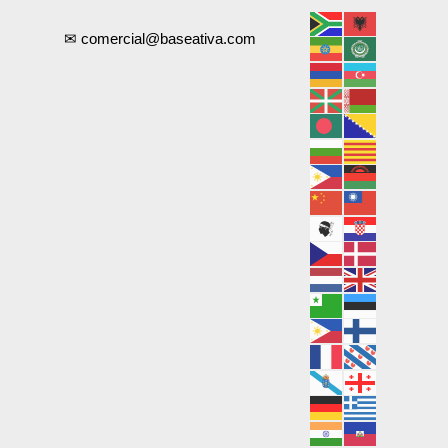
✉ comercial@baseativa.com