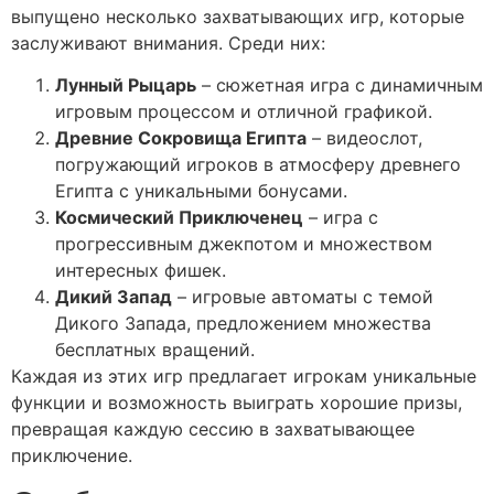
выпущено несколько захватывающих игр, которые
заслуживают внимания. Среди них:
Лунный Рыцарь
– сюжетная игра с динамичным
игровым процессом и отличной графикой.
Древние Сокровища Египта
– видеослот,
погружающий игроков в атмосферу древнего
Египта с уникальными бонусами.
Космический Приключенец
– игра с
прогрессивным джекпотом и множеством
интересных фишек.
Дикий Запад
– игровые автоматы с темой
Дикого Запада, предложением множества
бесплатных вращений.
Каждая из этих игр предлагает игрокам уникальные
функции и возможность выиграть хорошие призы,
превращая каждую сессию в захватывающее
приключение.