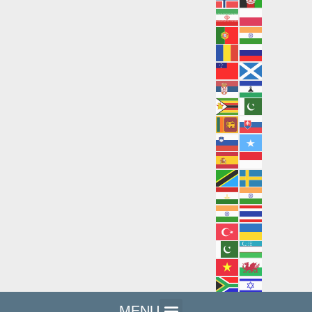
MENU
Coleções Baseativa
Trabalhe conosco