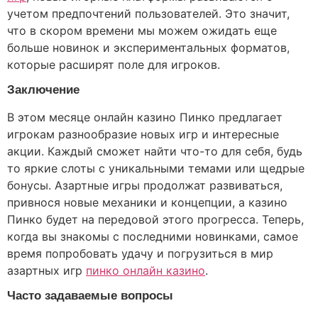
учетом предпочтений пользователей. Это значит,
что в скором времени мы можем ожидать еще
больше новинок и экспериментальных форматов,
которые расширят поле для игроков.
Заключение
В этом месяце онлайн казино Пинко предлагает
игрокам разнообразие новых игр и интересные
акции. Каждый сможет найти что-то для себя, будь
то яркие слоты с уникальными темами или щедрые
бонусы. Азартные игры продолжат развиваться,
привнося новые механики и концепции, а казино
Пинко будет на передовой этого прогресса. Теперь,
когда вы знакомы с последними новинками, самое
время попробовать удачу и погрузиться в мир
азартных игр
пинко онлайн казино
.
Часто задаваемые вопросы