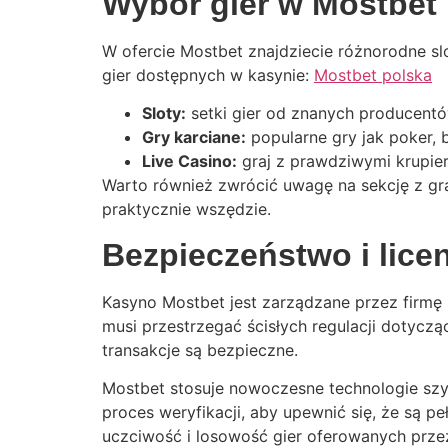
Wybór gier w Mostbet
W ofercie Mostbet znajdziecie różnorodne slo
gier dostępnych w kasynie:
Mostbet polska
Sloty:
setki gier od znanych producent
Gry karciane:
popularne gry jak poker, 
Live Casino:
graj z prawdziwymi krupier
Warto również zwrócić uwagę na sekcję z gr
praktycznie wszędzie.
Bezpieczeństwo i lice
Kasyno Mostbet jest zarządzane przez firmę 
musi przestrzegać ścisłych regulacji dotyczą
transakcje są bezpieczne.
Mostbet stosuje nowoczesne technologie sz
proces weryfikacji, aby upewnić się, że są pe
uczciwość i losowość gier oferowanych prze