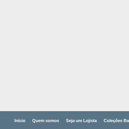
Início
Quem somos
Seja um Lojista
Coleções Ba