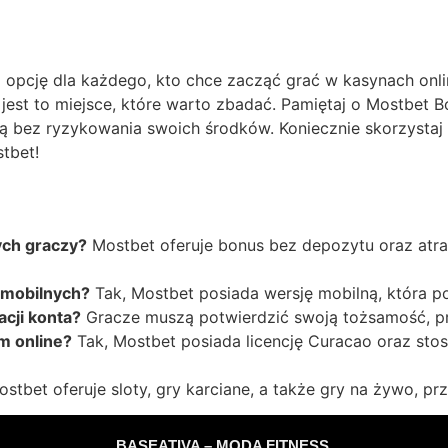
opcję dla każdego, kto chce zacząć grać w kasynach onlin
jest to miejsce, które warto zbadać. Pamiętaj o Mostbet B
 bez ryzykowania swoich środków. Koniecznie skorzystaj z
tbet!
ych graczy?
Mostbet oferuje bonus bez depozytu oraz atra
 mobilnych?
Tak, Mostbet posiada wersję mobilną, która po
cji konta?
Gracze muszą potwierdzić swoją tożsamość, p
m online?
Tak, Mostbet posiada licencję Curacao oraz sto
stbet oferuje sloty, gry karciane, a także gry na żywo, prz
BASEATIVA – MODA FITNESS