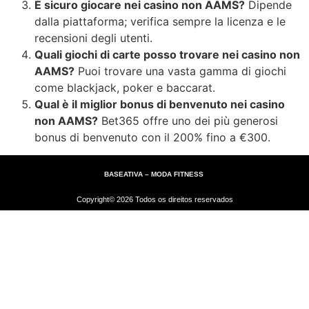
È sicuro giocare nei casino non AAMS?
Dipende
dalla piattaforma; verifica sempre la licenza e le
recensioni degli utenti.
Quali giochi di carte posso trovare nei casino non
AAMS?
Puoi trovare una vasta gamma di giochi
come blackjack, poker e baccarat.
Qual è il miglior bonus di benvenuto nei casino
non AAMS?
Bet365 offre uno dei più generosi
bonus di benvenuto con il 200% fino a €300.
BASEATIVA – MODA FITNESS
Copyright© 2026 Todos os direitos reservados