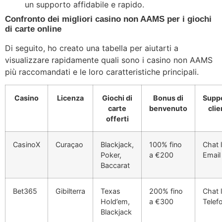
un supporto affidabile e rapido.
Confronto dei migliori casino non AAMS per i giochi
di carte online
Di seguito, ho creato una tabella per aiutarti a
visualizzare rapidamente quali sono i casino non AAMS
più raccomandati e le loro caratteristiche principali.
Casino
Licenza
Giochi di
Bonus di
Supp
carte
benvenuto
clie
offerti
CasinoX
Curaçao
Blackjack,
100% fino
Chat l
Poker,
a €200
Email
Baccarat
Bet365
Gibilterra
Texas
200% fino
Chat l
Hold’em,
a €300
Telef
Blackjack