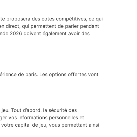
 site proposera des cotes compétitives, ce qui
 en direct, qui permettent de parier pendant
 Monde 2026 doivent également avoir des
rience de paris. Les options offertes vont
 jeu. Tout d’abord, la sécurité des
éger vos informations personnelles et
otre capital de jeu, vous permettant ainsi