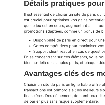
Détails pratiques pour
Il est essentiel de choisir un site de paris q
est crucial pour optimiser vos gains potentiel
que le jeu est en cours, augmentant ainsi l’
promotions adaptées, comme un bonus de bie
Disponibilité de paris en direct pour un
Cotes compétitives pour maximiser vos 
Support client réactif en cas de questi
En se concentrant sur ces éléments, vous pou
bien au-delà des simples paris, et chaque dé
Avantages clés des mei
Choisir un site de paris en ligne fiable offre 
transactions est primordiale ; les meilleurs 
financières. Deuxièmement, de nombreux sites
de parier plus sans risque supplémentaire.