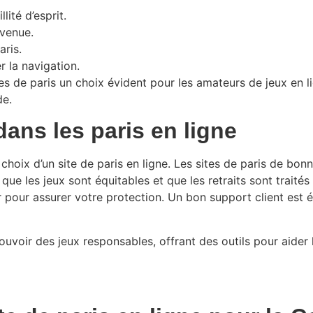
lité d’esprit.
nvenue.
aris.
er la navigation.
s de paris un choix évident pour les amateurs de jeux en l
de.
dans les paris en ligne
 choix d’un site de paris en ligne. Les sites de paris de bo
ue les jeux sont équitables et que les retraits sont traités 
 pour assurer votre protection. Un bon support client est é
uvoir des jeux responsables, offrant des outils pour aider l