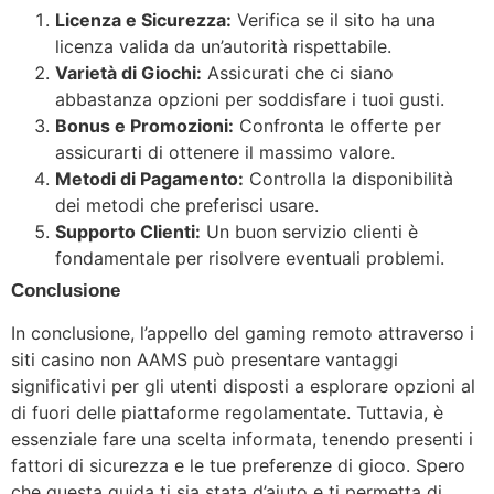
Licenza e Sicurezza:
Verifica se il sito ha una
licenza valida da un’autorità rispettabile.
Varietà di Giochi:
Assicurati che ci siano
abbastanza opzioni per soddisfare i tuoi gusti.
Bonus e Promozioni:
Confronta le offerte per
assicurarti di ottenere il massimo valore.
Metodi di Pagamento:
Controlla la disponibilità
dei metodi che preferisci usare.
Supporto Clienti:
Un buon servizio clienti è
fondamentale per risolvere eventuali problemi.
Conclusione
In conclusione, l’appello del gaming remoto attraverso i
siti casino non AAMS può presentare vantaggi
significativi per gli utenti disposti a esplorare opzioni al
di fuori delle piattaforme regolamentate. Tuttavia, è
essenziale fare una scelta informata, tenendo presenti i
fattori di sicurezza e le tue preferenze di gioco. Spero
che questa guida ti sia stata d’aiuto e ti permetta di