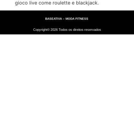
gioco live come roulette e blackjack.
BASEATIVA – MODA FITNESS
Copyright© 2026 Todos os direitos reservados