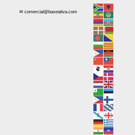
✉ comercial@baseativa.com