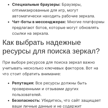
Специальные браузеры:
Браузеры,
оптимизированные для игр, могут
автоматически находить рабочие зеркала.
Чат-боты в мессенджерах:
Многие платформы
предлагают ботов, которые могут обновлять
ссылки на зеркала.
Как выбрать надежные
ресурсы для поиска зеркал?
При выборе ресурсов для поиска зеркал важно
учитывать несколько ключевых факторов. Вот на
что стоит обратить внимание:
Репутация:
Все ресурсы должны быть
проверенными и отзывами других
пользователей.
Безопасность:
Убедитесь, что сайт защищает
ваши личные данные и не содержит