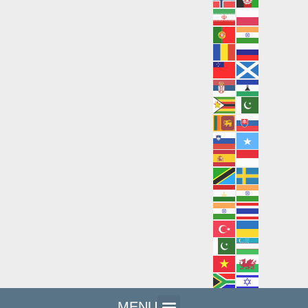
MENU
Coleções Baseativa
Trabalhe conosco