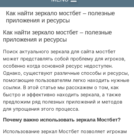
Как найти зеркало мостбет – полезные
приложения и ресурсы
Как найти зеркало мостбет – полезные
приложения и ресурсы
Поиск актуального зеркала для сайта мостбет
может представлять собой проблему для игроков,
особенно когда основной ресурс недоступен.
Однако, существуют различные способы и ресурсы,
помогающие пользователям легко находить нужные
ссылки. В этой статье мы расскажем о том, как
быстро и эффективно находить зеркала, а также
предложим ряд полезных приложений и методов
для упрощения этого процесса.
Почему важно использовать зеркала Мостбет?
Использование зеркал Мостбет позволяет игрокам