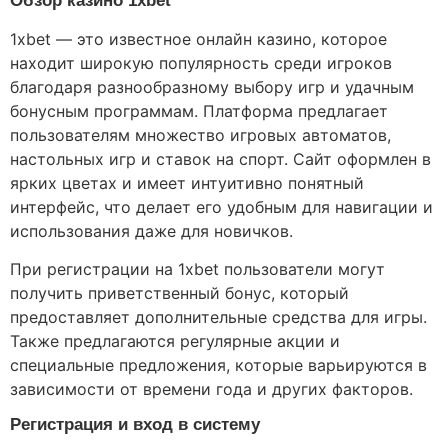
Обзор казино 1xbet
1xbet — это известное онлайн казино, которое
находит широкую популярность среди игроков
благодаря разнообразному выбору игр и удачным
бонусным программам. Платформа предлагает
пользователям множество игровых автоматов,
настольных игр и ставок на спорт. Сайт оформлен в
ярких цветах и имеет интуитивно понятный
интерфейс, что делает его удобным для навигации и
использования даже для новичков.
При регистрации на 1xbet пользователи могут
получить приветственный бонус, который
предоставляет дополнительные средства для игры.
Также предлагаются регулярные акции и
специальные предложения, которые варьируются в
зависимости от времени года и других факторов.
Регистрация и вход в систему