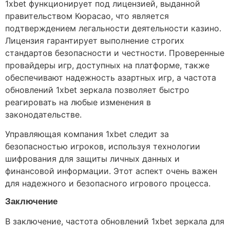
1xbet функционирует под лицензией, выданной
правительством Кюрасао, что является
подтверждением легальности деятельности казино.
Лицензия гарантирует выполнение строгих
стандартов безопасности и честности. Проверенные
провайдеры игр, доступных на платформе, также
обеспечивают надежность азартных игр, а частота
обновлений 1xbet зеркала позволяет быстро
реагировать на любые изменения в
законодательстве.
Управляющая компания 1xbet следит за
безопасностью игроков, используя технологии
шифрования для защиты личных данных и
финансовой информации. Этот аспект очень важен
для надежного и безопасного игрового процесса.
Заключение
В заключение, частота обновлений 1xbet зеркала для