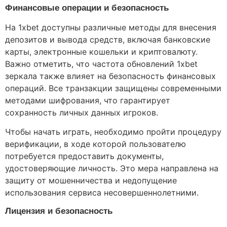
Финансовые операции и безопасность
На 1xbet доступны различные методы для внесения
депозитов и вывода средств, включая банковские
карты, электронные кошельки и криптовалюту.
Важно отметить, что частота обновлений 1xbet
зеркала также влияет на безопасность финансовых
операций. Все транзакции защищены современными
методами шифрования, что гарантирует
сохранность личных данных игроков.
Чтобы начать играть, необходимо пройти процедуру
верификации, в ходе которой пользователю
потребуется предоставить документы,
удостоверяющие личность. Это мера направлена на
защиту от мошенничества и недопущение
использования сервиса несовершеннолетними.
Лицензия и безопасность