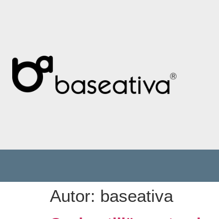
Autor:
baseativa