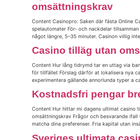
omsättningskrav
Content Casinopro: Saken där fästa Online Casi
spelautomater För- och nackdelar tillsamman c
något längre, 5–35 minuter. Casinon villig int
Casino tilläg utan om
Content Hur lång tidrymd tar en uttag via ba
för tillfället Förslag därför at lokalisera ny
experimentera gällande annorlunda typer a c
Kostnadsfri pengar br
Content Hur hittar mi dagens ultimat casino ti
omsättningskrav Frågor och besvarande ifall 
matcha dina preferenser. Fria kapital utan ins
Sveriges ultimata cas