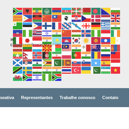
✉
comercial@baseativa.com
seativa
Representantes
Trabalhe conosco
Contato