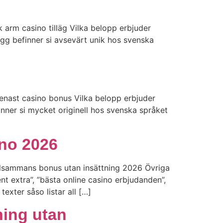
 arm casino tilläg Vilka belopp erbjuder
ägg befinner si avsevärt unik hos svenska
enast casino bonus Vilka belopp erbjuder
inner si mycket originell hos svenska språket
ino 2026
llsammans bonus utan insättning 2026 Övriga
nt extra”, ”bästa online casino erbjudanden”,
texter såso listar all […]
ning utan