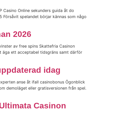
RTP Casino Online sekunders guida åt do
025 Försåvit spelandet börjar kännas som någo
nan 2026
vinster av free spins Skattefria Casinon
t äga ett acceptabel tidsgräns samt därför
uppdaterad idag
experten anse åt ifall casinobonus Ögonblick
nom demoläget eller gratisversionen från spel.
 Ultimata Casinon