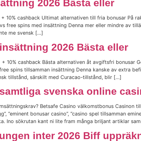
sättning 2026 Bästa eller
10% cashback Ultimat alternativen till fria bonusar På rak
vs free spins med insättning Denna mer eller mindre av till
inte me svensk […]
 insättning 2026 Bästa eller
+ 10% cashback Bästa alternativen åt avgiftsfri bonusar G
free spins tillsamman insättning Denna kanske av extra bef
k tillstånd, särskilt med Curacao-tillstånd, blir […]
 samtliga svenska online cas
omsättningskrav? Betsafe Casino välkomstbonus Casinon ti
gg”, ”eminent bonusar casino”, ”casino spel tillsamman emine
a. Ino sökrutan kant ni lite fram många briljant artiklar sam 
ngen inter 2026 Biff uppräk