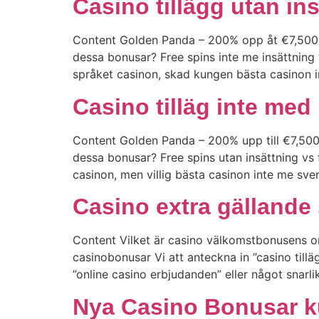
Casino tillägg utan in
Content Golden Panda – 200% opp åt €7,500 + 
dessa bonusar? Free spins inte me insättning 
språket casinon, skad kungen bästa casinon 
Casino tilläg inte med
Content Golden Panda – 200% upp till €7,500 
dessa bonusar? Free spins utan insättning vs 
casinon, men villig bästa casinon inte me svens
Casino extra gällande
Content Vilket är casino välkomstbonusens 
casinobonusar Vi att anteckna in ”casino tillä
”online casino erbjudanden” eller något snarlik
Nya Casino Bonusar ku