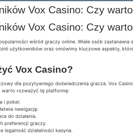
wników Vox Casino: Czy warto
wników Vox Casino: Czy warto
popularności wśród graczy online. Wiele osób zastanawia s
opinii użytkowników oraz omówimy kluczowe aspekty, któ
żyć Vox Casino?
zowy dla pozytywnego doświadczenia gracza. Vox Casino of
h warto rozważyć tę platformę:
a i poker.
łatwia nawigację.
ca do działania.
 preferencji graczy.
e legalność działalności kasyna.