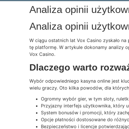
Analiza opinii użytko
Analiza opinii użytko
W ciągu ostatnich lat Vox Casino zyskało na 
tę platformę. W artykule dokonamy analizy 
Vox Casino.
Dlaczego warto rozwa
Wybór odpowiedniego kasyna online jest kluc
wielu graczy. Oto kilka powodów, dla któryc
Ogromny wybór gier, w tym sloty, ruletk
Przyjazny interfejs użytkownika, który u
System bonusów i promocji, który zachę
Opcje płatności dostosowane do różnych
Bezpieczeństwo i licencje potwierdzając