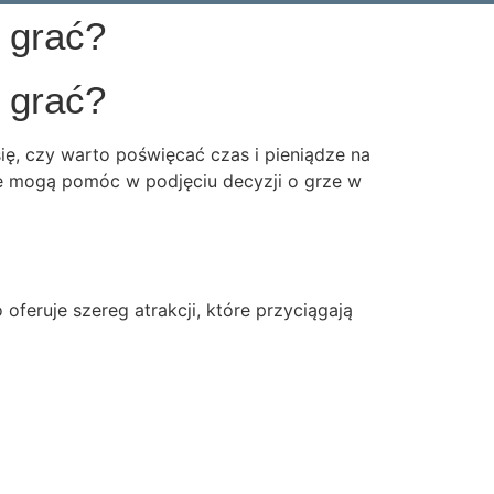
 grać?
 grać?
ię, czy warto poświęcać czas i pieniądze na
re mogą pomóc w podjęciu decyzji o grze w
eruje szereg atrakcji, które przyciągają