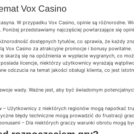
temat Vox Casino
 kasyna. W przypadku Vox Casino, opinie są różnorodne. W
 Poniżej przedstawiamy najczęściej powtarzające się opini
óżnorodność dostępnych tytułów, co sprawia, że każdy znaj
ą Vox Casino za atrakcyjne promocje i bonusy powitalne.
e skarżą się na opóźnienia w wypłacie wygranych, co moż
posiada licencje, niektórzy użytkownicy wyrażają wątpliw
e odczucia na temat jakości obsługi klienta, co jest istotn
 swoje wady. Ważne jest, aby być świadomym potencjalny
ów – Użytkownicy z niektórych regionów mogą napotkać tru
zne błędy techniczne mogą prowadzić do frustracji grac
onusami – Dla niektórych graczy warunki obrotu mogą b