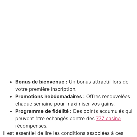
Bonus de bienvenue :
Un bonus attractif lors de
votre première inscription.
Promotions hebdomadaires :
Offres renouvelées
chaque semaine pour maximiser vos gains.
Programme de fidélité :
Des points accumulés qui
peuvent être échangés contre des
777 casino
récompenses.
Il est essentiel de lire les conditions associées à ces