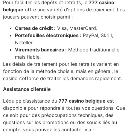
Pour faciliter les dépôts et retraits, le
777 casino
belgique
offre une variété d’options de paiement. Les
joueurs peuvent choisir parmi :
Cartes de crédit :
Visa, MasterCard.
Portefeuilles électroniques :
PayPal, Skrill,
Neteller.
Virements bancaires :
Méthode traditionnelle
mais fiable.
Les délais de traitement pour les retraits varient en
fonction de la méthode choisie, mais en général, le
casino s’efforce de traiter les demandes rapidement.
Assistance clientèle
L’équipe d’assistance du
777 casino belgique
est
disponible pour répondre à toutes vos questions. Que
ce soit pour des préoccupations techniques, des
questions sur les promotions ou des soucis liés au
compte, vous pouvez les contacter via :