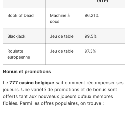
(RTP)
Book of Dead
Machine à
96.21%
sous
Blackjack
Jeu de table
99.5%
Roulette
Jeu de table
97.3%
européenne
Bonus et promotions
Le
777 casino belgique
sait comment récompenser ses
joueurs. Une variété de promotions et de bonus sont
offerts tant aux nouveaux joueurs qu’aux membres
fidèles. Parmi les offres populaires, on trouve :