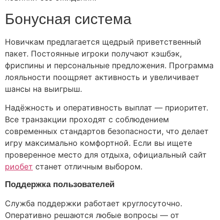
Бонусная система
Новичкам предлагается щедрый приветственный
пакет. Постоянные игроки получают кэшбэк,
фриспины и персональные предложения. Программа
лояльности поощряет активность и увеличивает
шансы на выигрыш.
Надёжность и оперативность выплат — приоритет.
Все транзакции проходят с соблюдением
современных стандартов безопасности, что делает
игру максимально комфортной. Если вы ищете
проверенное место для отдыха, официальный сайт
риобет
станет отличным выбором.
Поддержка пользователей
Служба поддержки работает круглосуточно.
Оперативно решаются любые вопросы — от